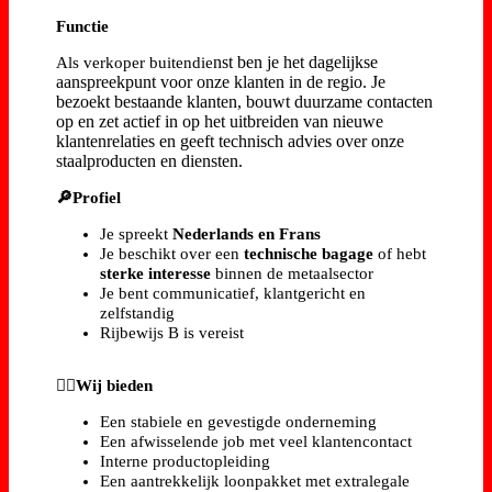
Functie
nst ben je het dagelijkse
Als verkoper buitendie
aanspreekpunt voor onze klanten in de regio. Je
bezoekt bestaande klanten, bouwt duurzame contacten
op en zet actief in op het uitbreiden van nieuwe
klantenrelaties en geeft technisch advies over onze
staalproducten en diensten.
🔎Profiel
Je spreekt
Nederlands en Frans
Je beschikt over een
technische bagage
of hebt
sterke interesse
binnen de metaalsector
Je bent communicatief, klantgericht en
zelfstandig
Rijbewijs B is vereist
👷‍♂️Wij bieden
Een stabiele en gevestigde onderneming
Een afwisselende job met veel klantencontact
Interne productopleiding
Een aantrekkelijk loonpakket met extralegale